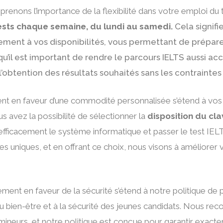
enons l’importance de la flexibilité dans votre emploi du
tests chaque semaine, du lundi au samedi.
Cela signifi
tement à vos disponibilités, vous permettant de prépare
u’il est important de rendre le parcours IELTS aussi a
l’obtention des résultats souhaités sans les contraintes
 en faveur d’une commodité personnalisée s’étend à vos p
us avez la possibilité de sélectionner la
disposition du c
 efficacement le système informatique et passer le test I
niques, et en offrant ce choix, nous visons à améliorer vo
ent en faveur de la sécurité s’étend à notre politique de 
au bien-être et à la sécurité des jeunes candidats. Nous rec
ineurs, et notre politique est conçue pour garantir exacte