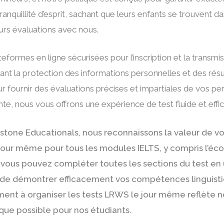
tranquillité d’esprit, sachant que leurs enfants se trouvent 
eurs évaluations avec nous.
eformes en ligne sécurisées pour l’inscription et la transmis
sant la protection des informations personnelles et des rés
ournir des évaluations précises et impartiales de vos perfo
te, nous vous offrons une expérience de test fluide et effic
tone Educationals, nous reconnaissons la valeur de v
ur même pour tous les modules IELTS, y compris l’écoute,
 vous pouvez compléter toutes les sections du test en un
t de démontrer efficacement vos compétences linguist
ent à organiser les tests LRWS le jour même reflète 
 que possible pour nos étudiants.