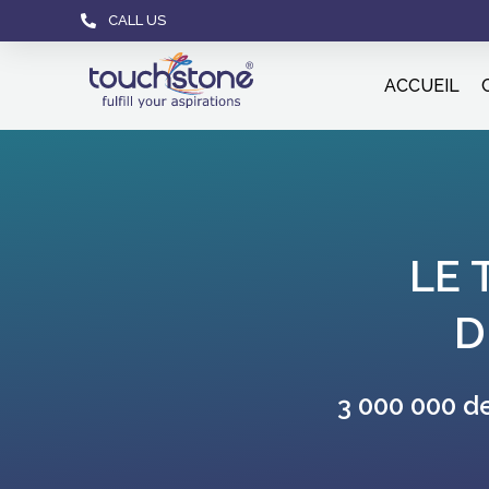
CALL US
ACCUEIL
LE 
D
S réservés dans le monde chaque année