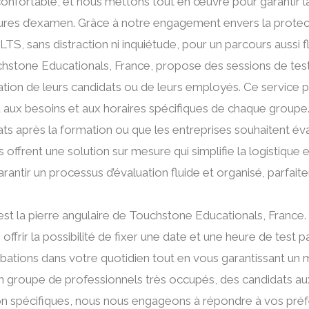
nfortable, et nous mettons tout en œuvre pour garantir la 
ures d’examen. Grâce à notre engagement envers la protect
TS, sans distraction ni inquiétude, pour un parcours aussi fl
stone Educationals, France, propose des sessions de test
aluation de leurs candidats ou de leurs employés. Ce service
 aux besoins et aux horaires spécifiques de chaque groupe. 
ts après la formation ou que les entreprises souhaitent éva
ffrent une solution sur mesure qui simplifie la logistique e
rantir un processus d’évaluation fluide et organisé, parfaite
 la pierre angulaire de Touchstone Educationals, France. 
frir la possibilité de fixer une date et une heure de test
urbations dans votre quotidien tout en vous garantissant u
n groupe de professionnels très occupés, des candidats a
tion spécifiques, nous nous engageons à répondre à vos pr