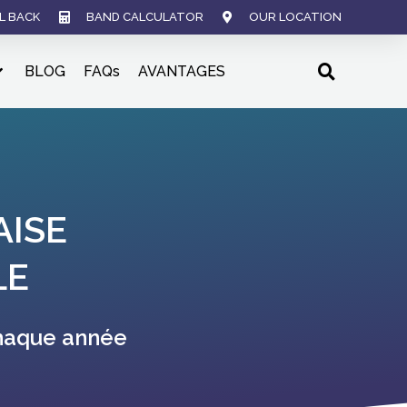
L BACK
BAND CALCULATOR
OUR LOCATION
BLOG
FAQs
AVANTAGES
AISE
LE
s le monde chaque année