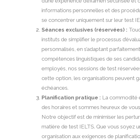
d’une expérience d’examen sécurisée et co
informations personnelles et des procéd
se concentrer uniquement sur leur test IEL
Séances exclusives (réservées) :
Touch
instituts de simplifier le processus d’év
personnalisés, en s’adaptant parfaitement
compétences linguistiques de ses candida
employés, nos sessions de test réservées o
cette option, les organisations peuvent ga
échéances.
Planification pratique :
La commodité est
des horaires et sommes heureux de vous of
Notre objectif est de minimiser les pert
matière de test IELTS. Que vous soyez u
organisation aux exigences de planifica