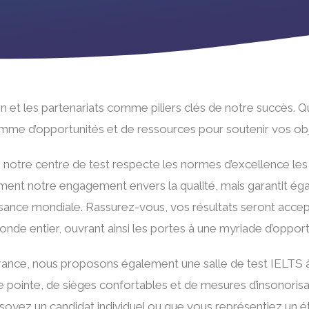
n et les partenariats comme piliers clés de notre succès.
mme d’opportunités et de ressources pour soutenir vos obj
, notre centre de test respecte les normes d’excellence les
eulement notre engagement envers la qualité, mais garantit é
issance mondiale. Rassurez-vous, vos résultats seront acce
onde entier, ouvrant ainsi les portes à une myriade d’opport
n France, nous proposons également une salle de test IELTS 
 pointe, de sièges confortables et de mesures d’insonorisatio
s soyez un candidat individuel ou que vous représentiez un