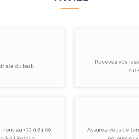
Recevez vos résu
itiale du test.
sati
z-nous au +33 9 84 00
Assurez-vous de term
 Skill Retake.
60 jours suiv