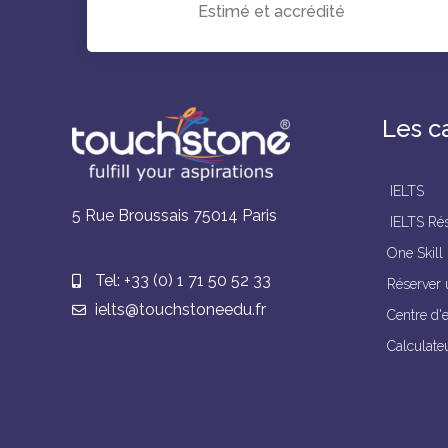
Estimé et accrédité
Les c
IELTS
5 Rue Broussais 75014 Paris
IELTS Rés
One Skill
Tel: +33 (0) 1 71 50 52 33
Réserver 
ielts@touchstoneedu.fr
Centre d'
Calculate