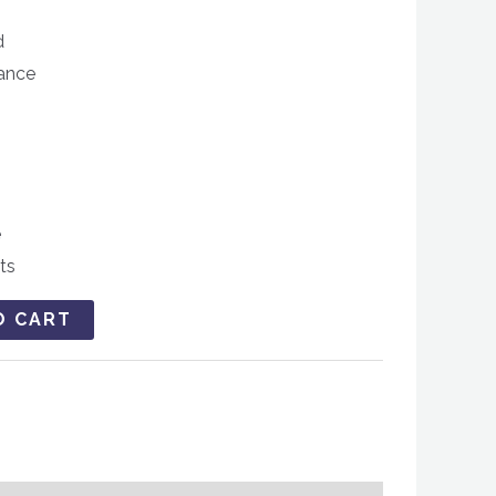
d
ance
e
ts
O CART