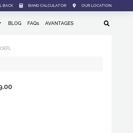
L BACK
BAND CALCULATOR
OUR LOCATION
BLOG
FAQs
AVANTAGES
TOEFL
9.00